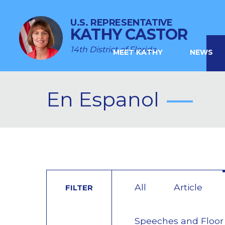
U.S. REPRESENTATIVE
KATHY CASTOR
14th District of Florida
MEET KATHY
NEWS
En Espanol
All
Article
FILTER
Speeches and Floor