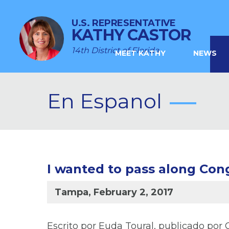
U.S. REPRESENTATIVE
KATHY CASTOR
14th District of Florida
MEET KATHY
NEWS
En Espanol
I wanted to pass along Cong
Tampa, February 2, 2017
Escrito por Euda Toural, publicado por 