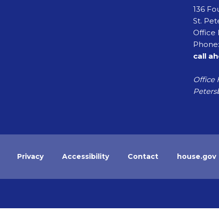
136 Fou
St. Pet
Office 
Phone:
call a
Office 
Petersb
Privacy
Accessibility
Contact
house.gov