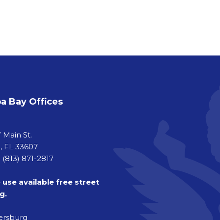
 Bay Offices
a
 Main St.
 FL 33607
 (813) 871-2817
 use available free street
g.
tersburg