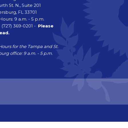
rth St. N., Suite 201
ersburg, FL 33701
Hours: 9 a.m. - 5 p.m.
 (727) 369-0201 -
Please
head.
Hours for the Tampa and St.
urg office: 9 a.m. - 5 p.m.